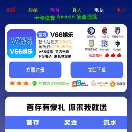
a8体育免费观看-手机App下载
便捷工具
生活电器
厨房小家电
车用电器
便捷工
便捷工具
代表产品：树墙修剪机、吹叶机、电锯、手持雕刻工具。