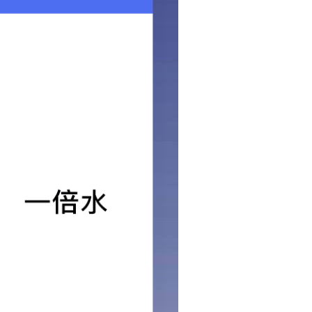
时根据工作的需求还可以进行工作状态的预
虑到大规模工业生产以及工作性能的要求，采
示清晰、能见度高、显示内容丰富等家电产
应用过程中所有的实际需求。