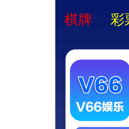
解决方案
电子
厨房小家电