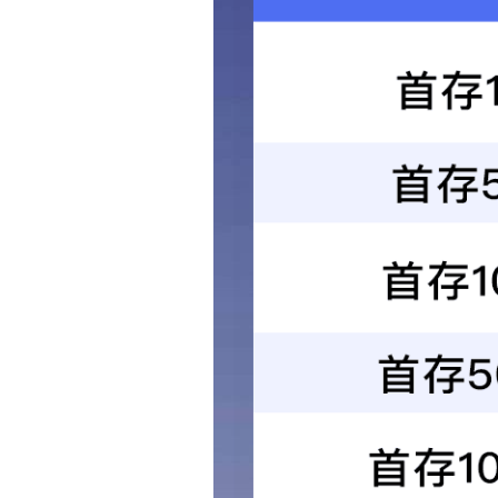
一、电烤箱的工作原理
智能电烤箱由稳定的电源电路、单片机控制
先设置。电源采用了传统的串联型稳压电源模
用了单片机进行控制，经过测试分析能够完
品的显示要求。整体电路的设计遵循模块化